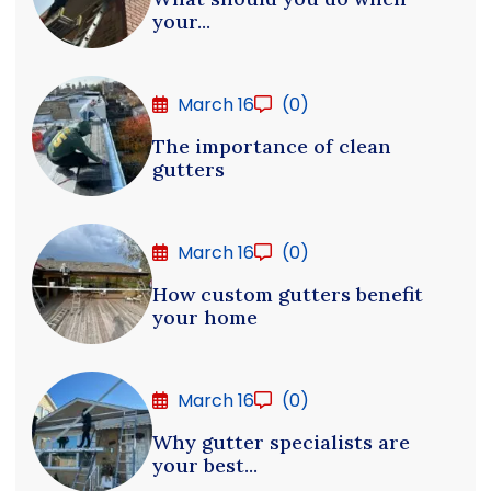
your...
March 16
(0)
The importance of clean
gutters
March 16
(0)
How custom gutters benefit
your home
March 16
(0)
Why gutter specialists are
your best...